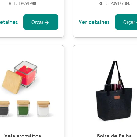
REF: LP091988
REF: LP09177B80
etalhes
Ver detalhes
Orçar
Orçar
Vela aromática
Bolsa de Palha