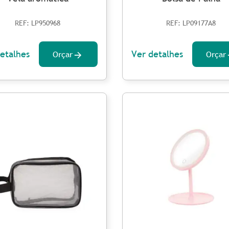
REF: LP950968
REF: LP09177A8
etalhes
Ver detalhes
Orçar
Orçar