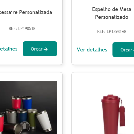
Espelho de Mesa
essaire Personalizada
Personalizado
REF: LP190518
REF: LP18981A8
etalhes
Orçar
Ver detalhes
Orçar