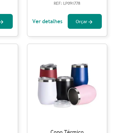
REF: LP091778
Ver detalhes
Orçar
Copo Térmico