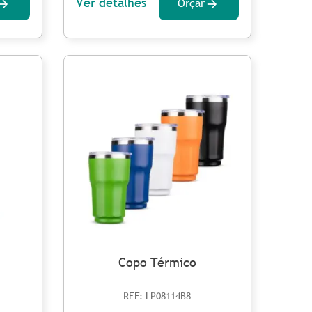
Ver detalhes
Orçar
Copo Térmico
REF: LP08114B8