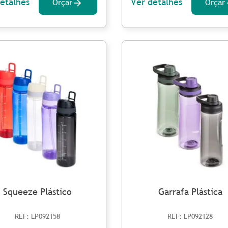
etalhes
Ver detalhes
Orçar
Orçar
Squeeze Plástico
Garrafa Plástica
REF: LP092158
REF: LP092128