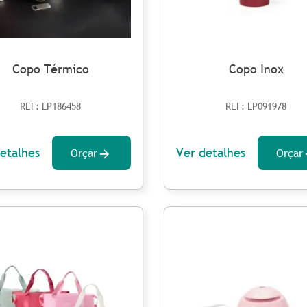
Copo Térmico
Copo Inox
REF: LP186458
REF: LP091978
etalhes
Ver detalhes
Orçar
Orçar