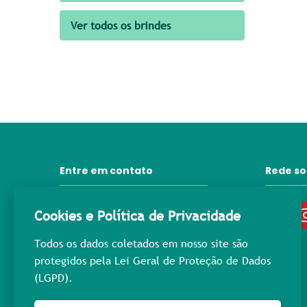
Ver todos os brindes
Entre em contato
Rede so
31 3372-6092
Cookies e Política de Privacidade
contato@lprpromocional.com.br
Todos os dados coletados em nosso site são
31 98445-3976
protegidos pela Lei Geral de Proteção de Dados
(LGPD).
Rua Maria Macedo, 400
Nova Suíça - Cep: 30.421-223