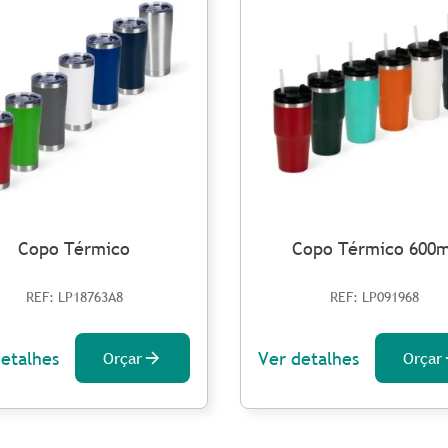
Copo Térmico
Copo Térmico 600m
REF: LP18763A8
REF: LP091968
detalhes
Ver detalhes
Orçar
Orçar