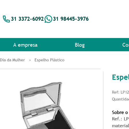
31 3372-6092
31 98445-3976
A empresa
Blog
Co
 Dia da Mulher
Espelho Plástico
Espe
Ref: LP1
Quantida
Sobre o
Ref.: L
material