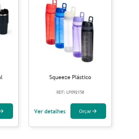
l
Squeeze Plástico
REF: LP092158
Ver detalhes
Ver 
Orçar