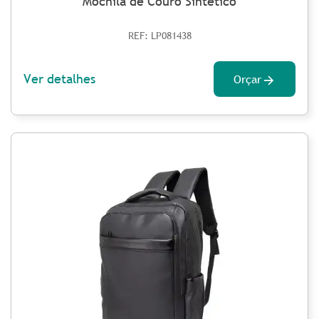
Mochila de Couro Sintético
REF: LP081438
Ver detalhes
Orçar