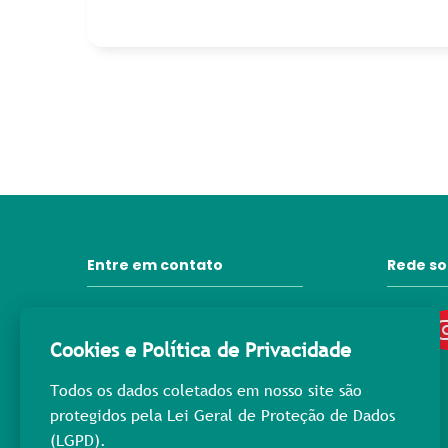
Entre em contato
Rede so
31 3372-6092
Cookies e Política de Privacidade
contato@lprpromocional.com.br
Todos os dados coletados em nosso site são
31 98445-3976
protegidos pela Lei Geral de Proteção de Dados
Rua Maria Macedo, 400
(LGPD).