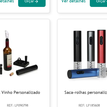
etalhes
Ver detalhes
Orçar
Orçar
t Vinho Personalizado
Saca-rolhas personali
REF: LP090798
REF: LP185608