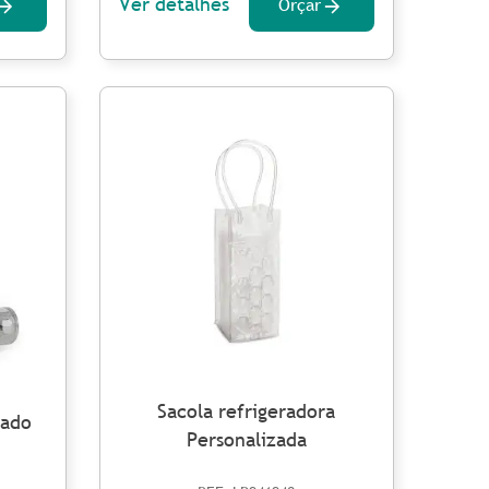
Ver detalhes
Orçar
Sacola refrigeradora
zado
Personalizada