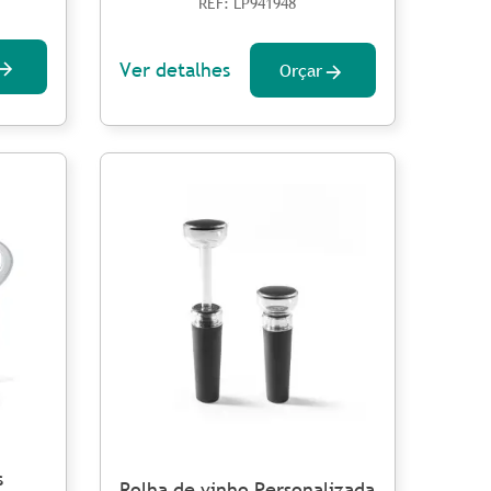
REF: LP941948
Ver detalhes
Orçar
s
Rolha de vinho Personalizada