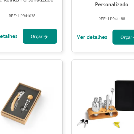
Personalizado
REF: LP941038
REF: LP941188
etalhes
Orçar
Ver detalhes
Orçar