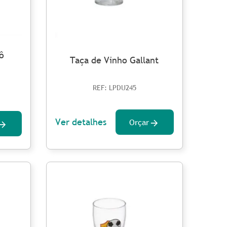
ô
Taça de Vinho Gallant
REF: LPDU245
Ver detalhes
Orçar