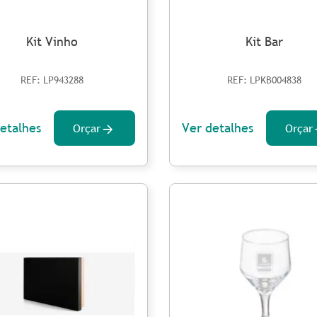
Kit Vinho
Kit Bar
REF: LP943288
REF: LPKB004838
etalhes
Ver detalhes
Orçar
Orçar