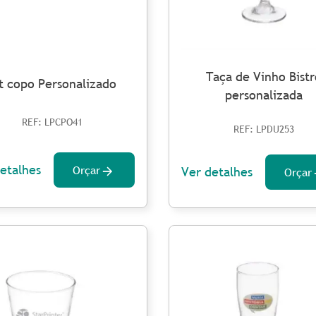
Taça de Vinho Bistr
t copo Personalizado
personalizada
REF: LPCPO41
REF: LPDU253
etalhes
Orçar
Ver detalhes
Orçar