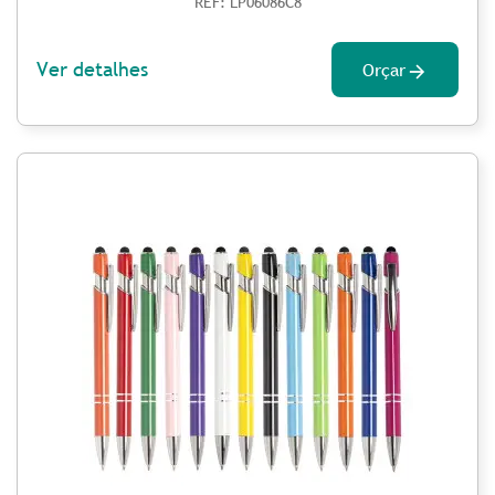
REF: LP06086C8
Ver detalhes
Orçar