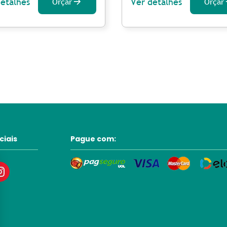
detalhes
Ver detalhes
Orçar
Orçar
ciais
Pague com: