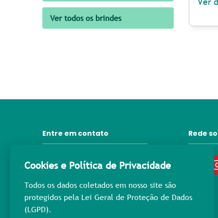
Ver 
Ver todos os brindes
Entre em contato
Rede so
31 3372-6092
Cookies e Política de Privacidade
contato@lprpromocional.com.br
Todos os dados coletados em nosso site são
31 98445-3976
protegidos pela Lei Geral de Proteção de Dados
(LGPD).
Rua Maria Macedo, 400