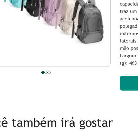
capacid
traz um
acolcho
polegad
externo
laterais
mão pos
Largura
(g): 463
ê também irá gostar