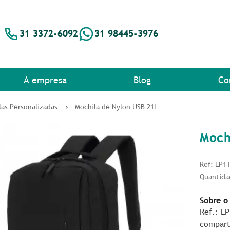
31 3372-6092
31 98445-3976
A empresa
Blog
Co
las Personalizadas
Mochila de Nylon USB 21L
Moch
Ref: LP1
Quantida
Sobre o
Ref.: L
compart