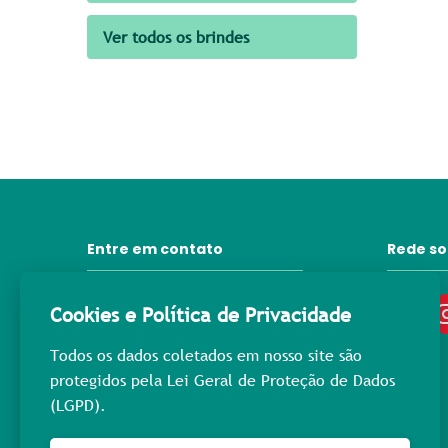
Ver todos os brindes
Entre em contato
Rede so
31 3372-6092
Cookies e Política de Privacidade
contato@lprpromocional.com.br
Todos os dados coletados em nosso site são
31 98445-3976
protegidos pela Lei Geral de Proteção de Dados
(LGPD).
Rua Maria Macedo, 400
Nova Suíça - Cep: 30.421-223