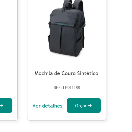
Mochila de Couro Sintético
M
REF: LP011188
Ver detalhes
Ver 
Orçar