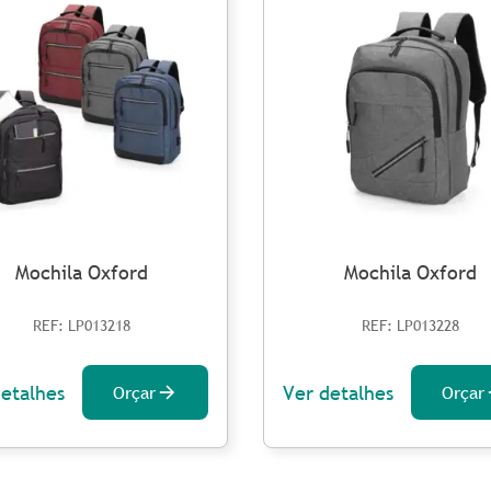
Mochila Oxford
Mochila Oxford
REF: LP013218
REF: LP013228
detalhes
Ver detalhes
Orçar
Orçar