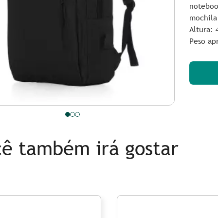
notebook
mochila 
Altura
: 
Peso ap
ê também irá gostar