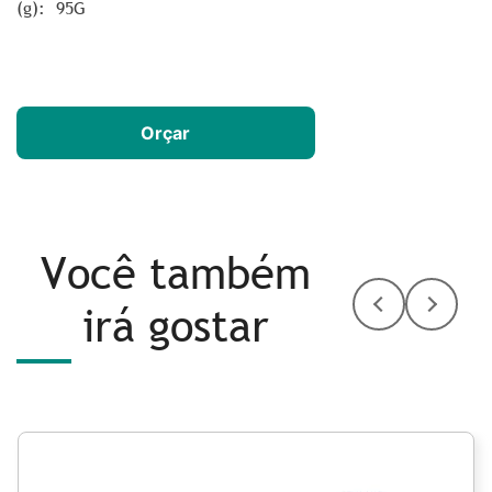
(g): 95G
Orçar
Você também
irá gostar