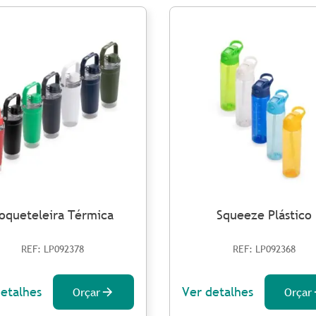
oqueteleira Térmica
Squeeze Plástico
REF: LP092378
REF: LP092368
detalhes
Ver detalhes
Orçar
Orçar