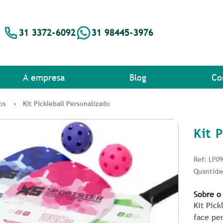
31 3372-6092
31 98445-3976
A empresa
Blog
Co
os
Kit Pickleball Personalizado
Kit 
Ref: LP0
Quantida
Sobre o
Kit Pic
face pe