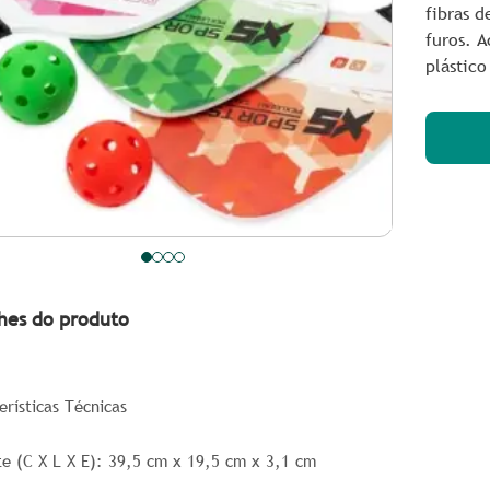
fibras d
furos. 
plástico
hes do produto
erísticas Técnicas
e (C X L X E):
39,5 cm x 19,5 cm x 3,1 cm