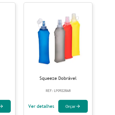
Squeeze Dobrável
REF: LP09228A8
Ver detalhes
Ver 
Orçar