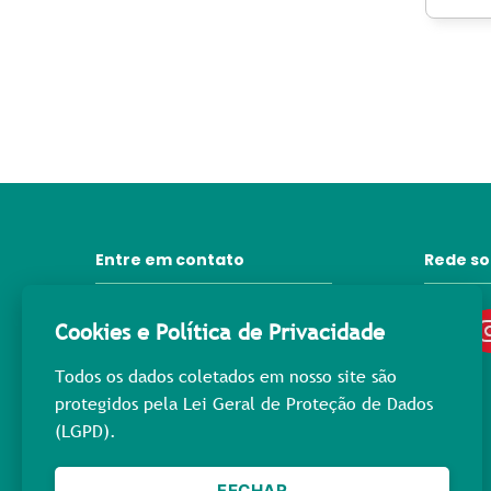
Entre em contato
Rede so
31 3372-6092
Cookies e Política de Privacidade
contato@lprpromocional.com.br
Todos os dados coletados em nosso site são
31 98445-3976
protegidos pela Lei Geral de Proteção de Dados
(LGPD).
Rua Maria Macedo, 400
Nova Suíça - Cep: 30.421-223
Belo Horizonte - MG
FECHAR