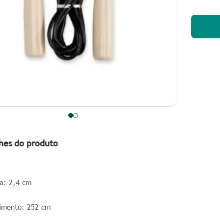
hes do produto
a
: 2,4 cm
imento
: 252 cm