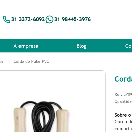
31 3372-6092
31 98445-3976
A empresa
Blog
Co
os
Corda de Pular PVC
Cord
Ref: LP0
Quantida
Sobre o
Corda d
comprim