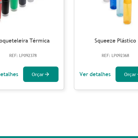
oqueteleira Térmica
Squeeze Plástico
REF: LP092378
REF: LP092368
detalhes
Ver detalhes
Orçar
Orçar