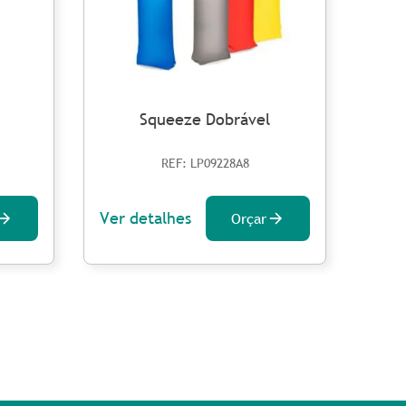
Squeeze Dobrável
REF: LP09228A8
Ver detalhes
Ver 
Orçar