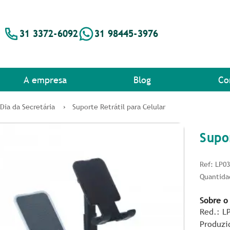
31 3372-6092
31 98445-3976
A empresa
Blog
Co
Dia da Secretária
Suporte Retrátil para Celular
Supo
Ref: LP0
Quantida
Sobre o
Red.: LP
Produzi