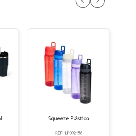
l
Squeeze Plástico
REF: LP092158