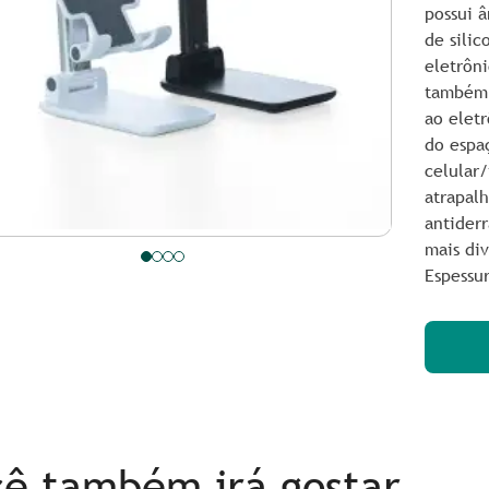
possui â
de silic
eletrôni
também 
ao eletr
do espa
celular
atrapalh
antider
mais div
Espessu
ê também irá gostar