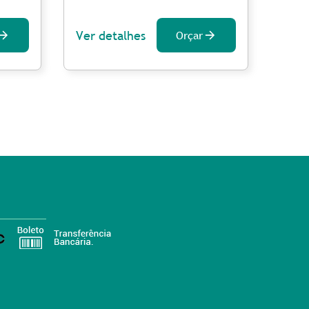
Ver detalhes
Ver 
Orçar