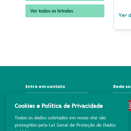
Ver todos os brindes
Ver 
Entre em contato
Rede so
31 3372-6092
Cookies e Política de Privacidade
contato@lprpromocional.com.br
Todos os dados coletados em nosso site são
31 98445-3976
protegidos pela Lei Geral de Proteção de Dados