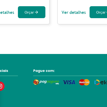
detalhes
Ver detalhes
Orçar
Orçar
ciais
Pague com: