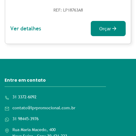
REF: LP18763A8
Ver detalhes
Orçar
Entre em contato
31 3372-6092
contato@lprpromocional.com.br
31 98445-3976
Rua Maria Macedo, 400
Nova Suíça - Cep: 30.421-223