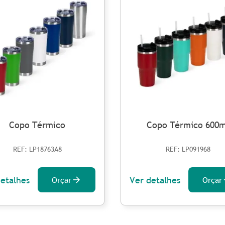
Copo Térmico
Copo Térmico 600m
REF: LP18763A8
REF: LP091968
detalhes
Ver detalhes
Orçar
Orçar