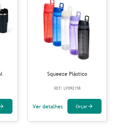
l
Squeeze Plástico
REF: LP092158
Ver detalhes
Ver 
Orçar