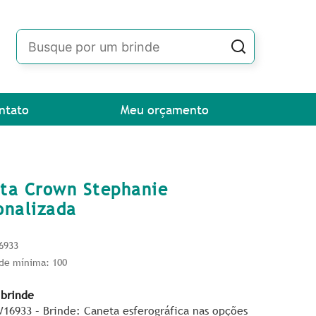
ntato
Meu orçamento
ta Crown Stephanie
onalizada
6933
de mínima: 100
 brinde
W16933 – Brinde: Caneta esferográfica nas opções