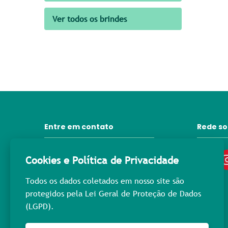
Ver todos os brindes
Entre em contato
Rede so
31 3372-6092
Cookies e Política de Privacidade
contato@lprpromocional.com.br
Todos os dados coletados em nosso site são
31 98445-3976
protegidos pela Lei Geral de Proteção de Dados
(LGPD).
Rua Maria Macedo, 400
Nova Suíça - Cep: 30.421-223