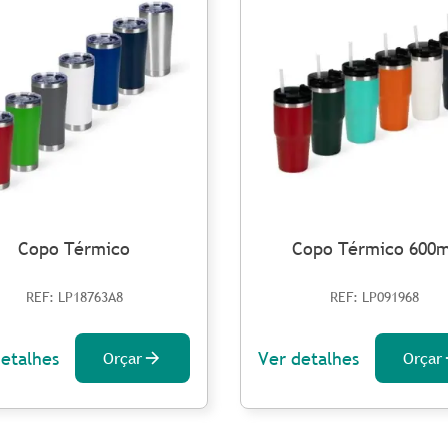
Copo Térmico
Copo Térmico 600m
REF: LP18763A8
REF: LP091968
detalhes
Ver detalhes
Orçar
Orçar