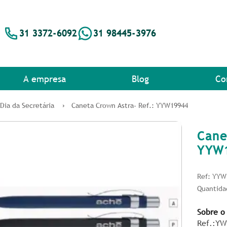
31 3372-6092
31 98445-3976
A empresa
Blog
Co
Dia da Secretária
Caneta Crown Astra- Ref.: YYW19944
Cane
YYW
Ref: YYW
Quantida
Sobre o
Ref.:YW