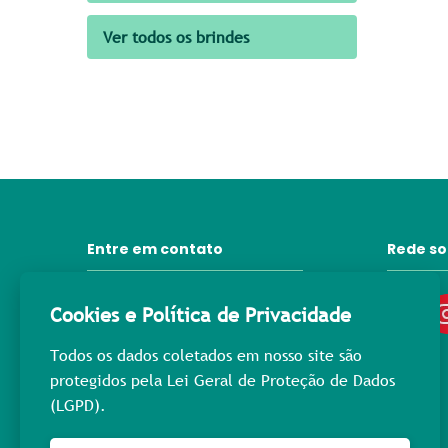
Ver todos os brindes
Entre em contato
Rede so
31 3372-6092
Cookies e Política de Privacidade
contato@lprpromocional.com.br
Todos os dados coletados em nosso site são
31 98445-3976
protegidos pela Lei Geral de Proteção de Dados
(LGPD).
Rua Maria Macedo, 400
Nova Suíça - Cep: 30.421-223