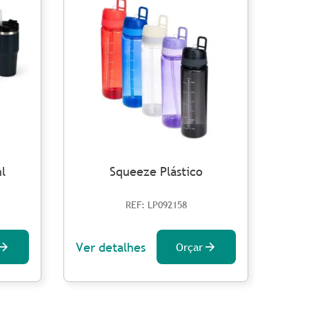
l
Squeeze Plástico
REF: LP092158
Ver detalhes
Ver 
Orçar