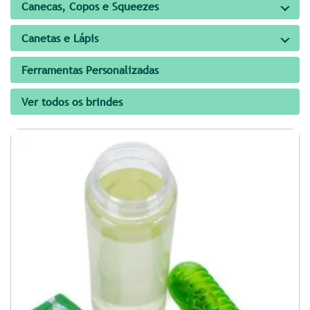
Canecas, Copos e Squeezes
Canetas e Lápis
Ferramentas Personalizadas
Ver todos os brindes