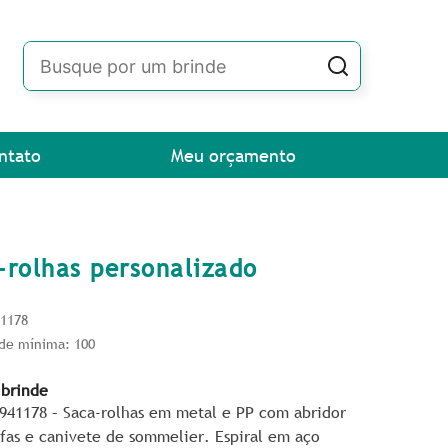
ntato
Meu orçamento
-rolhas personalizado
41178
de mínima: 100
 brinde
P941178 – Saca-rolhas em metal e PP com abridor
afas e canivete de sommelier. Espiral em aço