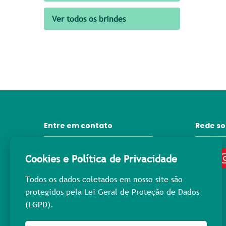
Ver todos os brindes
Entre em contato
Rede so
31 3372-6092
Cookies e Política de Privacidade
contato@lprpromocional.com.br
Todos os dados coletados em nosso site são
31 98445-3976
protegidos pela Lei Geral de Proteção de Dados
(LGPD).
Rua Maria Macedo, 400
Nova Suíça - Cep: 30.421-223