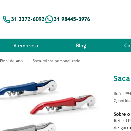
31 3372-6092
31 98445-3976
A empresa
Blog
Co
 Final de Ano
Saca-rolhas personalizado
Saca
Ref: LP9
Quantida
Sobre o
Ref.: L
de garr