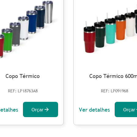
Copo Térmico
Copo Térmico 600m
REF: LP18763A8
REF: LP091968
detalhes
Ver detalhes
Orçar
Orçar