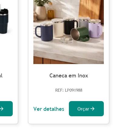
l
Caneca em Inox
REF: LP091988
Ver detalhes
Ver 
Orçar