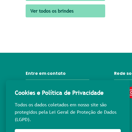
Ver todos os brindes
Entre em contato
Rede so
31 3372-6092
Cookies e Política de Privacidade
contato@lprpromocional.com.br
Todos os dados coletados em nosso site são
31 98445-3976
protegidos pela Lei Geral de Proteção de Dados
(LGPD).
Rua Maria Macedo, 400
Nova Suíça - Cep: 30.421-223