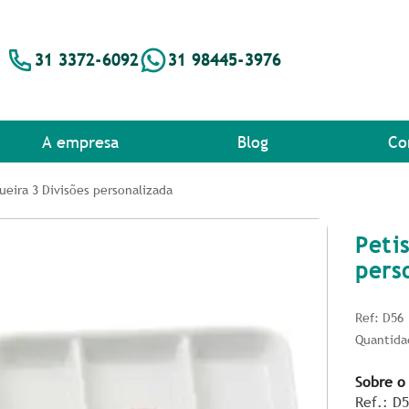
31 3372-6092
31 98445-3976
A empresa
Blog
Co
ueira 3 Divisões personalizada
Peti
pers
Ref: D56
Quantida
Sobre o
Ref.: D5