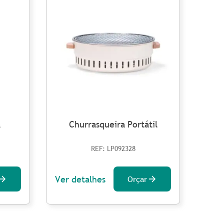
a
Churrasqueira Portátil
C
REF: LP092328
Ver detalhes
Ver 
Orçar