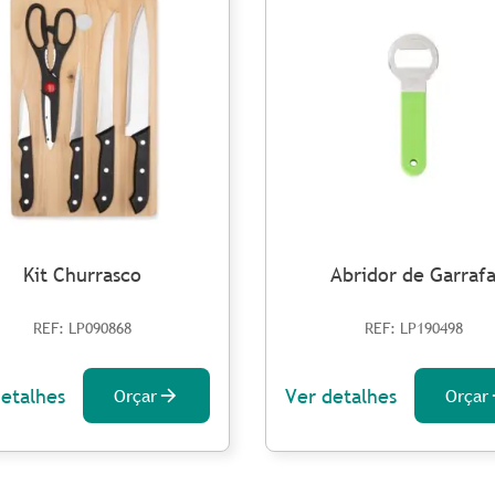
Kit Churrasco
Abridor de Garraf
REF: LP090868
REF: LP190498
detalhes
Ver detalhes
Orçar
Orçar