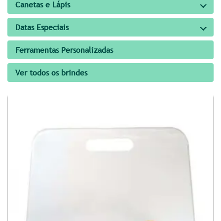
Canetas e Lápis
Datas Especiais
Ferramentas Personalizadas
Ver todos os brindes