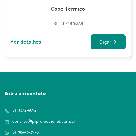
Copo Térmico
REF: LP18763A8
Ver detalhes
Orçar
Entre em contato
31 3372-6092
contato@lprpromocional.com.br
31 98445-3976