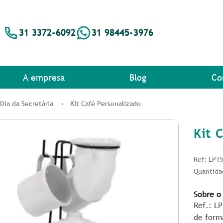
31 3372-6092
31 98445-3976
A empresa
Blog
Co
Dia da Secretária
Kit Café Personalizado
Kit 
Ref: LP1
Quantida
Sobre o
Ref.: L
de form