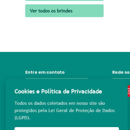
Ver todos os brindes
Entre em contato
Rede so
31 3372-6092
Cookies e Política de Privacidade
contato@lprpromocional.com.br
Todos os dados coletados em nosso site são
31 98445-3976
protegidos pela Lei Geral de Proteção de Dados
(LGPD).
Rua Maria Macedo, 400
Nova Suíça - Cep: 30.421-223