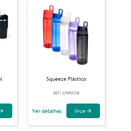
l
Squeeze Plástico
REF: LP092158
Ver detalhes
Ver 
Orçar