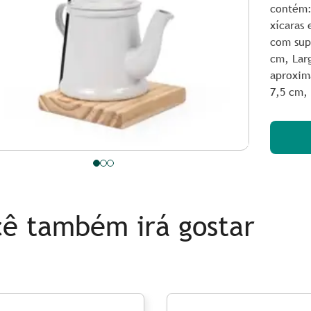
contém:
xícaras
com sup
cm,
Lar
aproxi
7,5 cm,
ê também irá gostar