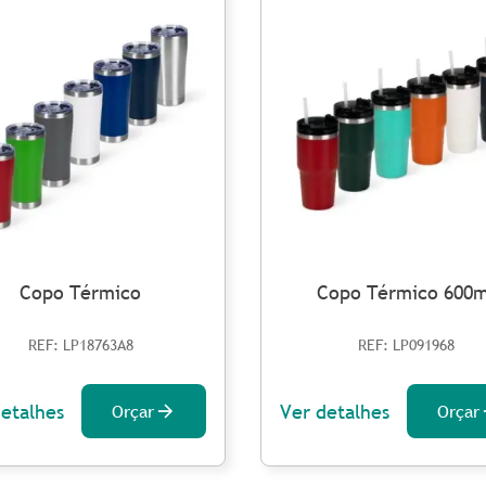
Copo Térmico
Copo Térmico 600m
REF: LP18763A8
REF: LP091968
detalhes
Ver detalhes
Orçar
Orçar