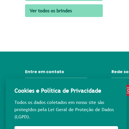
Ver todos os brindes
Entre em contato
Rede so
31 3372-6092
Cookies e Política de Privacidade
contato@lprpromocional.com.br
Todos os dados coletados em nosso site são
31 98445-3976
protegidos pela Lei Geral de Proteção de Dados
(LGPD).
Rua Maria Macedo, 400
Nova Suíça - Cep: 30.421-223