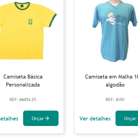
Camiseta Básica
Camiseta em Malha 1
Personalizada
algodão
REF: 66054.25
REF: AV01
detalhes
Ver detalhes
Orçar
Orçar