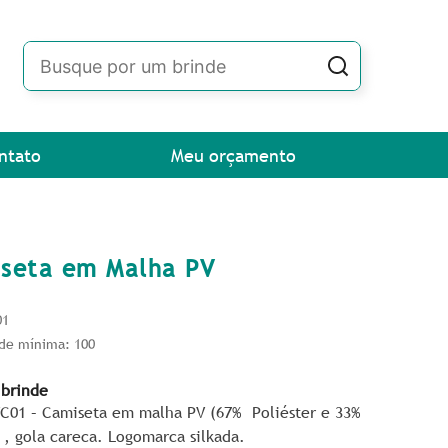
ntato
Meu orçamento
seta em Malha PV
01
de mínima: 100
 brinde
VC01 – Camiseta em malha PV (67% Poliéster e 33%
 , gola careca. Logomarca silkada.