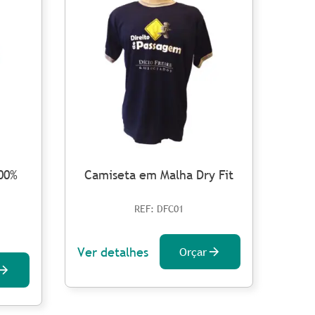
00%
Camiseta em Malha Dry Fit
Cam
REF: DFC01
Ver detalhes
Orçar
Ver 