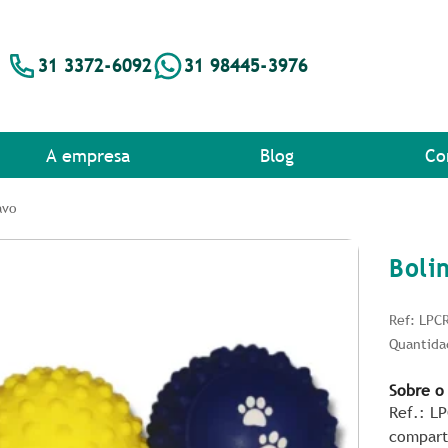
31 3372-6092
31 98445-3976
A empresa
Blog
Co
avo
Boli
Ref: LPC
Quantida
Sobre o
Ref.: L
compart