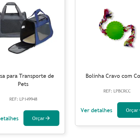
sa para Transporte de
Bolinha Cravo com C
Pets
REF: LPBCRCC
REF: LP149948
Ver detalhes
Orçar
detalhes
Orçar