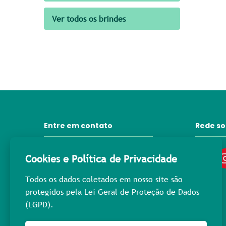
Ver todos os brindes
Entre em contato
Rede so
31 3372-6092
Cookies e Política de Privacidade
contato@lprpromocional.com.br
Todos os dados coletados em nosso site são
31 98445-3976
protegidos pela Lei Geral de Proteção de Dados
(LGPD).
Rua Maria Macedo, 400
Nova Suíça - Cep: 30.421-223