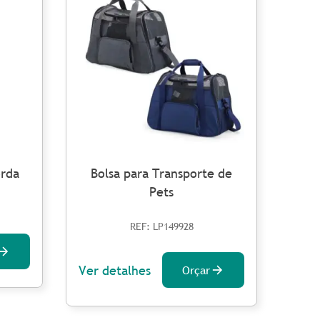
orda
Bolsa para Transporte de
Pets
REF: LP149928
Ver 
Ver detalhes
Orçar