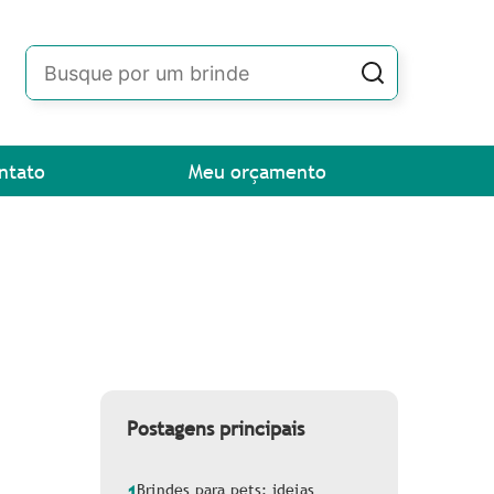
ntato
Meu orçamento
Postagens principais
Brindes para pets: ideias
1