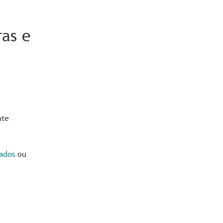
ras e
nte
ados
ou