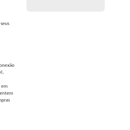
 seus
conexão
l.
s em
 sentem
mpras