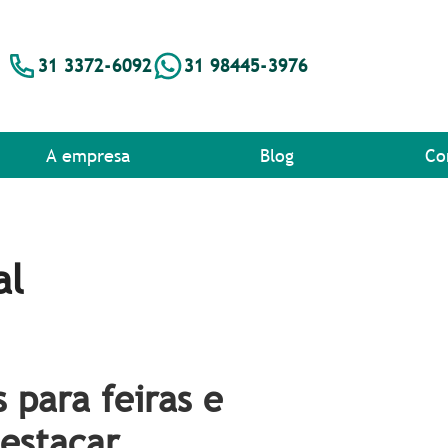
31 3372-6092
31 98445-3976
A empresa
Blog
Co
al
 para feiras e
estacar