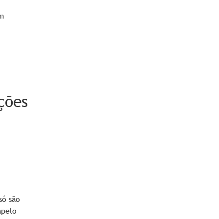
em
ções
só são
apelo